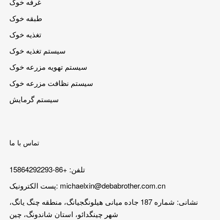
غرفه خوک
طبقه خوک
تغذیه خوک
سیستم تغذیه خوک
سیستم تهویه مزرعه خوک
سیستم نظافت مزرعه خوک
سیستم گرمایش
تماس با ما
تلفن: +86-15864292293
michaelxin@debabrother.com.cn
پست الکترونیک:
نشانی: شماره 187 جاده میانی هیلونگجیانگ، منطقه چنگ یانگ،
شهر چینگدائو، استان شاندونگ، چین