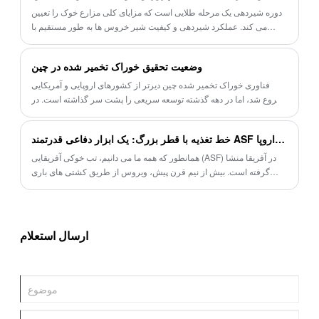
بالا برای مزارع خوک را بررسی کنید.
دوره شیردهی یک مرحله طلایی است که مزایای کلی مزارع خوک را تعیین
می کند. عملکرد شیردهی و کیفیت شیر ​​خروس ها به طور مستقیم با
میزان بقای خوکچه، وزن از شیر گرفتن و عملکرد پرواربندی بعدی مرتبط
است.
وضعیت تحقیق خوراک تخمیر شده در چین
فناوری خوراک تخمیر شده چین دیرتر از کشورهای اروپایی و آمریکایی
شروع شد، اما در دهه گذشته توسعه سریعی را پشت سر گذاشته است. در
حال حاضر، فرآورده‌های پروبیوتیک مرکب تحت سلطه باکتری‌های
باسیلوس و اسید لاکتیک بر بازار تسلط دارند و اثرات رضایت‌بخشی را ارائه
خط تغذیه با قطر بزرگ: یک ابزار دفاعی قدرتمند ASF وارد شده از اروپا
می‌دهند. فناوری خوراک تخمیر شده میکروبی به عنوان یک کانون تحقیقاتی
جدید در دامداری پدیدار شده است.
همانطور که همه ما می دانیم، تب خوکی آفریقایی (ASF) در آفریقا منشا
گرفته است. بیش از نیم قرن پیش، ویروس از طریق کشتی های باری
غیرقانونی به پرتغال رسید، سپس به سرعت به اسپانیا، ایتالیا، فرانسه و در
نهایت در کل اروپا گسترش یافت. در دهه‌های 1970 و 1980، ASF در
سراسر اروپا با تأثیری بدتر از آنچه امروز چین تجربه می‌کند، خشمگین شد.
تا به امروز، اروپای غربی به طور کامل بیماری تب خوکی آفریقایی را ریشه
ارسال استعلام
کن کرده است. بنابراین، تولیدکنندگان اروپایی با تجربه ترین مربیان در
مورد پیشگیری و کنترل ASF هستند.