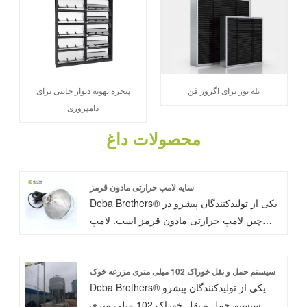
تله نور برای اگزوز فن
پنجره تهویه دیوار جانبی برای
دامپروری
محصولات داغ
سایه لامپ حرارتی مادون قرمز
Deba Brothers® یکی از تولیدکنندگان پیشرو در
چین لامپ حرارتی مادون قرمز است. لامپ
فلزی سوئیچ یک تکه. لامپ حفظ گرما در جعبه
پرورش، جعبه رفاه برای گرم نگه داشتن خوک
ها و عدم یخ زدن تا حد مرگ استفاده می شود.
سیستم حمل و نقل خوراک 102 میلی متری مزرعه خوک
Deba Brothers® یکی از تولیدکنندگان پیشرو
سیستم حمل و نقل خوراک 102 میلی متری