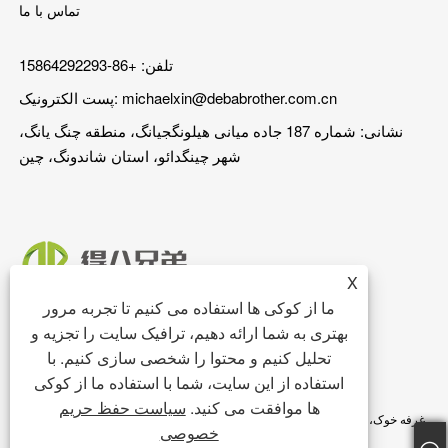
تماس با ما
تلفن: +86-15864292293
michaelxin@debabrother.com.cn
پست الکترونیک:
نشانی: شماره 187 جاده میانی هیلونگجیانگ، منطقه چنگ یانگ،
شهر چینگدائو، استان شاندونگ، چین
X
ما از کوکی ها استفاده می کنیم تا تجربه مرور
بهتری به شما ارائه دهیم، ترافیک سایت را تجزیه و
تحلیل کنیم و محتوا را شخصی سازی کنیم. با
استفاده از این سایت، شما با استفاده ما از کوکی
ها موافقت می کنید.
سیاست حفظ حریم
حق چاپ © 2023 Qingdao DEBA Brother Machinery Co.,Ltd. - غرفه خوک، کف
خصوصی