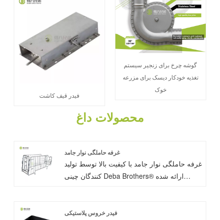
گوشه چرخ برای زنجیر سیستم
تغذیه خودکار دیسک برای مزرعه
خوک
فیدر قیف کاشت
محصولات داغ
غرفه حاملگی نوار جامد
غرفه حاملگی نوار جامد با کیفیت بالا توسط تولید
کنندگان چینی Deba Brothers® ارائه شده
است. جعبه حاملگی فضای فعالیت و کنترل بذر
را تنظیم می کند، می تواند به طور موثر تعداد
خوک های مورد نیاز را کاهش دهد و استفاده از
فیدر خروس پلاستیکی