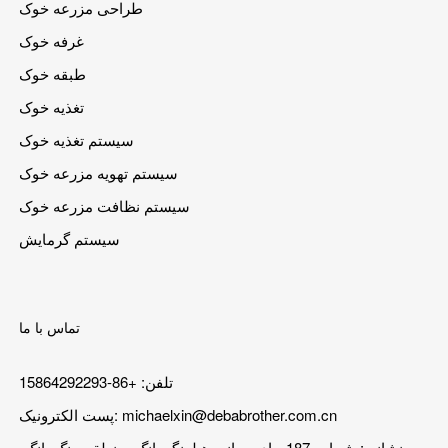
طراحی مزرعه خوک
غرفه خوک
طبقه خوک
تغذیه خوک
سیستم تغذیه خوک
سیستم تهویه مزرعه خوک
سیستم نظافت مزرعه خوک
سیستم گرمایش
تماس با ما
تلفن: +86-15864292293
michaelxin@debabrother.com.cn
پست الکترونیک:
نشانی: شماره 187 جاده میانی هیلونگجیانگ، منطقه چنگ یانگ،