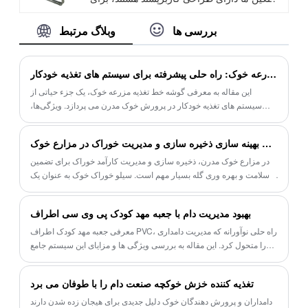
دامداری‌ها در هر مقیاسی مناسب هستند و دوام
طول عمر طولانی و کارایی قابل توجه مشخص
بررسی ها
وبلاگ مرتبط
استثنایی را از طریق مواد درجه یک و کار خوب
می شوند. آنها مجهز به سیستم باز و بسته شدن
ارائه می‌دهند. با استقبال خوب دامداران در
خودکار لوور هستند که ضد گرد و غبار و رطوبت
سراسر جهان، این محصولات به طور کامل به
موثری را فراهم می کند و در عین حال ظاهر
گوشه خط تغذیه مزرعه خوک: راه حلی پیشرفته برای سیستم های تغذیه خودکار
دلیل عملکرد پایدار و مقرون به صرفه بودن بالا
زیبایی را حفظ می کند.
این مقاله به معرفی گوشه خط تغذیه مزرعه خوک، یک جزء حیاتی از
تأیید شده اند.
سیستم های تغذیه خودکار در پرورش خوک مدرن می پردازد. ویژگی‌ها،
مزایا و تأثیر مثبت آن بر مزارع خوک، از جمله کاهش ضایعات خوراک، توزیع
یکنواخت خوراک، بهبود راندمان تغذیه، دوام، سهولت تمیز کردن و
سیلوی خوراک مزرعه خوک: تجهیزات کلیدی برای بهینه سازی ذخیره سازی و مدیریت خوراک در مزارع خوک
سفارشی‌سازی انعطاف‌پذیر را بررسی کنید. انتخاب Pig Farm Feeding
Line Corner مدیریت تغذیه خودکار کارآمد و قابل اعتماد را امکان پذیر می
در مزارع خوک مدرن، ذخیره سازی و مدیریت کارآمد خوراک برای تضمین
کند و سودآوری و توسعه پایدار مزرعه خوک شما را افزایش می دهد.
سلامت و بهره وری گله بسیار مهم است. سیلو خوراک خوک به عنوان یک
تجهیزات کلیدی عمل می کند که راه حل های بهینه ای را برای ذخیره سازی
خوراک در مزارع خوک ارائه می دهد. این مقاله به معرفی ویژگی ها، مزایا و
بهبود مدیریت دام با جعبه مهد کودک پی وی سی اطراف
تاثیر مثبت سیلو خوراک دام خوک بر صنعت پرورش خوک می پردازد.
معرفی جعبه مهد کودک اطراف PVC، راه حلی نوآورانه که مدیریت دامداری
را متحول کرد. این مقاله به بررسی ویژگی ها و مزایای این سیستم جامع
می پردازد، از جمله فیدر خشک پلاستیکی مرطوب و کف تخته پلاستیکی.
کشف کنید که چگونه جعبه مهد کودک اطراف پی وی سی بهداشت، کارایی
تغذیه کننده خزش خوکچه صنعت دام را با طوفان می برد
غذا و کارایی نیروی کار را بهبود می بخشد و در نهایت رفاه حیوانات و بهره
وری را در مهد کودک ها ارتقا می دهد.
دامداران و پرورش دهندگان خوک دلیل جدیدی برای هیجان زده شدن دارند