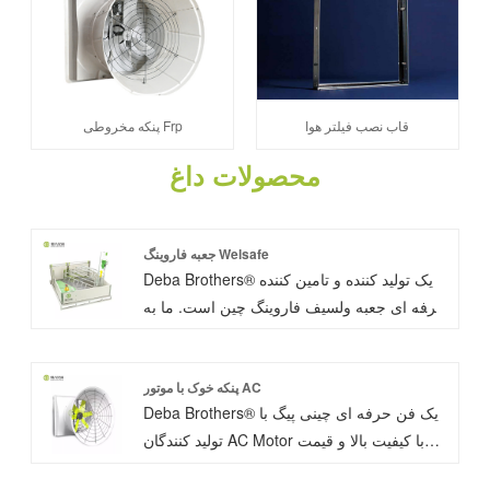
قاب نصب فیلتر هوا
پنکه مخروطی Frp
محصولات داغ
جعبه فاروینگ Welsafe
Deba Brothers® یک تولید کننده و تامین کننده
حرفه ای جعبه ولسیف فاروینگ چین است. ما به
نیازهای مختلف مشتریان مختلف در سرتاسر
جهان توجه می کنیم، برای اینکه آن کشورها بر
رفاه حیوانات تمرکز کنند، ما قلم بچه گشاد را
پنکه خوک با موتور AC
Deba Brothers® یک فن حرفه ای چینی پیگ با
ارائه می دهیم. قلم پرورش رفاهی می تواند
تولید کنندگان AC Motor با کیفیت بالا و قیمت
فضای بیشتری را برای خروس ها، محیط راحت
مناسب است. تیغه های فن برای بیشترین کارایی
تر و مساعد برای رشد خروس ها فراهم کند.