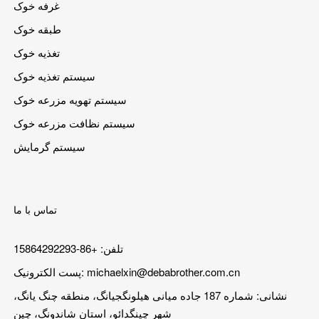
غرفه خوک
طبقه خوک
تغذیه خوک
سیستم تغذیه خوک
سیستم تهویه مزرعه خوک
سیستم نظافت مزرعه خوک
سیستم گرمایش
تماس با ما
تلفن: +86-15864292293
michaelxin@debabrother.com.cn
پست الکترونیک:
نشانی: شماره 187 جاده میانی هیلونگجیانگ، منطقه چنگ یانگ،
شهر چینگدائو، استان شاندونگ، چین